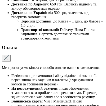
Доставка по Харкову:
650 грн. Вартість підйому та
заносу обговорюється окремо.
Доставка по Україні:
від 500 грн, залежить від
габаритів замовлення.
Терміни доставки:
до Києва – 1 день, до Львова –
1,5-2 дні.
Транспортні компанії:
Delivery, Нова Пошта,
Укрпошта. Вартість доставки за тарифами
транспортних компаній.
Оплата
Ми пропонуємо кілька способів оплати вашого замовлення:
Готівкою:
при самовивозі або у відділенні компанії-
перевізника накладеним платежем (з урахуванням
комісії за грошовий переказ).
На розрахунковий рахунок:
після оформлення
замовлення вам прийде лист з реквізитами. Перевод
здійснюється в касі банку або з особистого рахунку.
Банківська карта:
Visa і MasterCard. Після
підтвердження замовлення ви переходите на сторінку