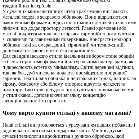
тканини роблять такі стільці справжньою окрасою
традиційних інтер’єрів.
У сучасних мінімалістичних інтер’єрах чудово виглядають
металеві моделі з яскравою оббивкою. Вони відрізняються
лаконічними формами, відсутністю зайвих деталей та чистими
лініями, що додає простору легкості. Гладкі хромовані або
матові покриття металевого каркаса гармонійно поєднуються
зі скляними та глянцевими поверхнями. Контрастні кольори
оббивки, такі як смарагдовий, гірчичний чи темно-синій,
допомагають зробити інтер’єр виразнішим.
Для скандинавського стилю ідеальним вибором стане обідній
стілець з простими формами й натуральними матеріалами, які
підкреслюють естетику мінімалізму. Світлі дерев’яні відтінки,
такі як бук, дуб чи сосна, додають приміщенню природної
гармонії. Текстильна оббивка в нейтральних тонах, наприклад
сірому, бежевому або білому, створює відчуття легкості та
простору. Такі стільці чудово поєднуються з іншими меблями
у стилі сканді, доповнюючи загальну концепцію
функціональності та простоти.
Чому варто купити стільці у нашому магазині?
Наші стільці виготовляються з урахуванням ваших побажань і
відповідають високим стандартам якості. Ми поєднуємо
сучасні технології виробництва з ручною обробкою, щоб