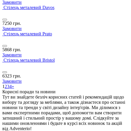
Замовити
Стілець металевий Davos
7250
грн.
Замовити
Стілець металевий Prato
5868
грн.
Замовити
Стілець металевий Bristol
6323
грн.
Замовити
1
2
3
4
»
Корисні поради та новини
Тут ви знайдете безліч корисних статей і рекомендацій щодо
вибору та догляду за меблями, а також дізнаєтеся про останні
новини та тренди у світі дизайну інтер'єрів. Ми ділимося з
вами експертними порадами, щоб допомогти вам створити
затишний і стильний простір у вашому домі. Слідкуйте за
нашими оновленнями і будьте в курсі всіх новинок та акцій
від Adventerio!