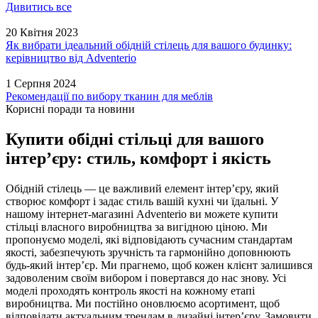
Дивитись все
20 Квітня 2023
Як вибрати ідеальний обідній стілець для вашого будинку:
керівництво від Adventerio
1 Серпня 2024
Рекомендації по вибору тканин для меблів
Корисні поради та новини
Купити обідні стільці для вашого
інтер’єру: стиль, комфорт і якість
Обідній стілець — це важливий елемент інтер’єру, який
створює комфорт і задає стиль вашій кухні чи їдальні. У
нашому інтернет-магазині Adventerio ви можете купити
стільці власного виробництва за вигідною ціною. Ми
пропонуємо моделі, які відповідають сучасним стандартам
якості, забезпечують зручність та гармонійно доповнюють
будь-який інтер’єр. Ми прагнемо, щоб кожен клієнт залишився
задоволеним своїм вибором і повертався до нас знову. Усі
моделі проходять контроль якості на кожному етапі
виробництва. Ми постійно оновлюємо асортимент, щоб
відповідати актуальним трендам в дизайні інтер’єру. Замовити