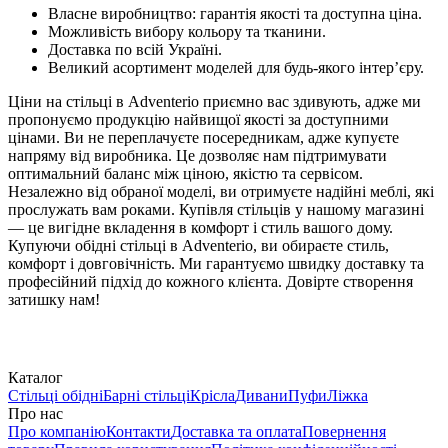
Власне виробництво: гарантія якості та доступна ціна.
Можливість вибору кольору та тканини.
Доставка по всій Україні.
Великий асортимент моделей для будь-якого інтер’єру.
Ціни на стільці в Adventerio приємно вас здивують, адже ми
пропонуємо продукцію найвищої якості за доступними
цінами. Ви не переплачуєте посередникам, адже купуєте
напряму від виробника. Це дозволяє нам підтримувати
оптимальний баланс між ціною, якістю та сервісом.
Незалежно від обраної моделі, ви отримуєте надійні меблі, які
прослужать вам роками. Купівля стільців у нашому магазині
— це вигідне вкладення в комфорт і стиль вашого дому.
Купуючи обідні стільці в Adventerio
, ви обираєте стиль,
комфорт і довговічність. Ми гарантуємо швидку доставку та
професійний підхід до кожного клієнта. Довірте створення
затишку нам!
Каталог
Стільці обідні
Барні стільці
Крісла
Дивани
Пуфи
Ліжка
Про нас
Про компанію
Контакти
Доставка та оплата
Повернення