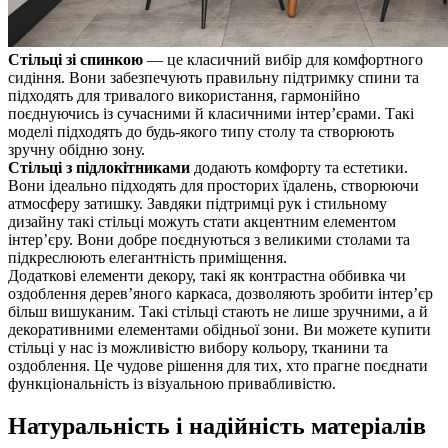
Стільці зі спинкою
— це класичний вибір для комфортного
сидіння. Вони забезпечують правильну підтримку спини та
підходять для тривалого використання, гармонійно
поєднуючись із сучасними й класичними інтер’єрами. Такі
моделі підходять до будь-якого типу столу та створюють
зручну обідню зону.
Стільці з підлокітниками
додають комфорту та естетики.
Вони ідеально підходять для просторих їдалень, створюючи
атмосферу затишку. Завдяки підтримці рук і стильному
дизайну такі стільці можуть стати акцентним елементом
інтер’єру. Вони добре поєднуються з великими столами та
підкреслюють елегантність приміщення.
Додаткові елементи декору, такі як контрастна оббивка чи
оздоблення дерев’яного каркаса, дозволяють зробити інтер’єр
більш вишуканим. Такі стільці стають не лише зручними, а й
декоративними елементами обідньої зони. Ви можете купити
стільці у нас із можливістю вибору кольору, тканини та
оздоблення. Це чудове рішення для тих, хто прагне поєднати
функціональність із візуальною привабливістю.
Натуральність і надійність матеріалів