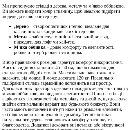
Ми пропонуємо стільці з дерева, металу та м’якою оббивкою.
Ви можете вибрати колір і тканину, щоб ідеально підібрати
модель до вашого інтер’єру.
Дерево
– створює затишок і тепло, ідеальне для
класичних та скандинавських інтер’єрів.
Метал
– забезпечує міцність і стильний вигляд,
підходить для лофт чи хай-тек.
М’яка оббивка
– додає комфорту та елегантності,
роблячи інтер’єр більш затишним.
Вибір правильних розмірів гарантує комфорт використання.
Висота сидіння становить 45–50 см, що оптимально для
стандартних обідніх столів. Максимальне навантаження
залежить від моделі й може досягати 120 кг.
Правильно
підібраний стілець гармонійно доповнить ваш простір.
Для класичних просторів ідеально підходять дерев’яні стільці з
м’якою оббивкою, що додають елегантності. Ціни на стільці
варіюються в залежності від матеріалу та дизайну, що дозволяє
знайти оптимальний варіант для будь-якого бюджету. Вони
часто мають витончені вигнуті ніжки та різьблені елементи,
які підкреслюють вишуканість дизайну. Теплі відтінки
натурального дерева створюють атмосферу затишку та
благородства. Додаткові декоративні вставки або візерункові