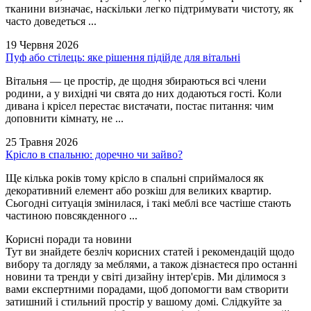
тканини визначає, наскільки легко підтримувати чистоту, як
часто доведеться ...
19 Червня 2026
Пуф або стілець: яке рішення підійде для вітальні
Вітальня — це простір, де щодня збираються всі члени
родини, а у вихідні чи свята до них додаються гості. Коли
дивана і крісел перестає вистачати, постає питання: чим
доповнити кімнату, не ...
25 Травня 2026
Крісло в спальню: доречно чи зайво?
Ще кілька років тому крісло в спальні сприймалося як
декоративний елемент або розкіш для великих квартир.
Сьогодні ситуація змінилася, і такі меблі все частіше стають
частиною повсякденного ...
Корисні поради та новини
Тут ви знайдете безліч корисних статей і рекомендацій щодо
вибору та догляду за меблями, а також дізнаєтеся про останні
новини та тренди у світі дизайну інтер'єрів. Ми ділимося з
вами експертними порадами, щоб допомогти вам створити
затишний і стильний простір у вашому домі. Слідкуйте за