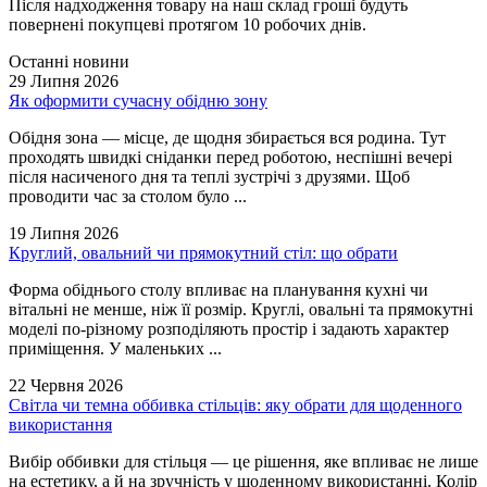
Після надходження товару на наш склад гроші будуть
повернені покупцеві протягом 10 робочих днів.
Останні новини
29 Липня 2026
Як оформити сучасну обідню зону
Обідня зона — місце, де щодня збирається вся родина. Тут
проходять швидкі сніданки перед роботою, неспішні вечері
після насиченого дня та теплі зустрічі з друзями. Щоб
проводити час за столом було ...
19 Липня 2026
Круглий, овальний чи прямокутний стіл: що обрати
Форма обіднього столу впливає на планування кухні чи
вітальні не менше, ніж її розмір. Круглі, овальні та прямокутні
моделі по-різному розподіляють простір і задають характер
приміщення. У маленьких ...
22 Червня 2026
Світла чи темна оббивка стільців: яку обрати для щоденного
використання
Вибір оббивки для стільця — це рішення, яке впливає не лише
на естетику, а й на зручність у щоденному використанні. Колір