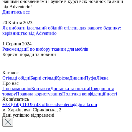
нашими оновленнями і будьте в курсі всіх новинок та акцій
від Adventerio!
Дивитись все
20 Квітня 2023
Як вибрати ідеальний обідній стілець для вашого будинку:
керівництво від Adventerio
1 Серпня 2024
Рекомендації по вибору тканин для меблів
Корисні поради та новини
Каталог
Стільці обідні
Барні стільці
Крісла
Дивани
Пуфи
Ліжка
Про нас
Про компанію
Контакти
Доставка та оплата
Повернення
товару
Правила користування
Політика конфіденційності
Як зв'язатись
+38 (050) 110 96 43
office.adventerio@gmail.com
м. Харків, вул. Сіриківська, 2
Дані успішно відправлені