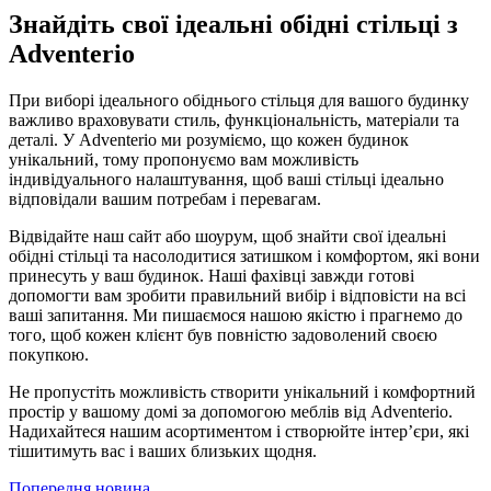
Знайдіть свої ідеальні обідні стільці з
Adventerio
При виборі ідеального обіднього стільця для вашого будинку
важливо враховувати стиль, функціональність, матеріали та
деталі. У Adventerio ми розуміємо, що кожен будинок
унікальний, тому пропонуємо вам можливість
індивідуального налаштування, щоб ваші стільці ідеально
відповідали вашим потребам і перевагам.
Відвідайте наш сайт або шоурум, щоб знайти свої ідеальні
обідні стільці та насолодитися затишком і комфортом, які вони
принесуть у ваш будинок. Наші фахівці завжди готові
допомогти вам зробити правильний вибір і відповісти на всі
ваші запитання. Ми пишаємося нашою якістю і прагнемо до
того, щоб кожен клієнт був повністю задоволений своєю
покупкою.
Не пропустіть можливість створити унікальний і комфортний
простір у вашому домі за допомогою меблів від Adventerio.
Надихайтеся нашим асортиментом і створюйте інтер’єри, які
тішитимуть вас і ваших близьких щодня.
Попередня новина