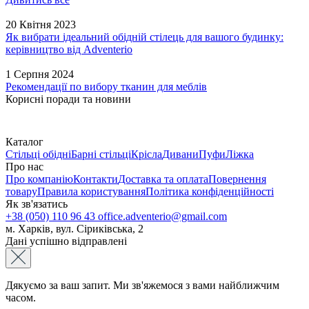
20 Квітня 2023
Як вибрати ідеальний обідній стілець для вашого будинку:
керівництво від Adventerio
1 Серпня 2024
Рекомендації по вибору тканин для меблів
Корисні поради та новини
Каталог
Стільці обідні
Барні стільці
Крісла
Дивани
Пуфи
Ліжка
Про нас
Про компанію
Контакти
Доставка та оплата
Повернення
товару
Правила користування
Політика конфіденційності
Як зв'язатись
+38 (050) 110 96 43
office.adventerio@gmail.com
м. Харків, вул. Сіриківська, 2
Дані успішно відправлені
Дякуємо за ваш запит. Ми зв'яжемося з вами найближчим
часом.