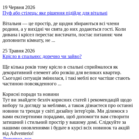
19 Червня 2026
Пуф або стілець: яке рішення підійде для вітальні
Вітальня — це простір, де щодня збираються всі члени
родини, а у вихідні чи свята до них додаються гості. Коли
дивана і крісел перестає вистачати, постає питання: чим
доповнити кімнату, не ...
25 Травня 2026
Крісло в спальню: доречно чи зайво?
Ще кілька років тому крісло в спальні сприймалося як
декоративний елемент або розкіш для великих квартир.
Сьогодні ситуація змінилася, і такі меблі все частіше стають
частиною повсякденного ...
Корисні поради та новини
Тут ви знайдете безліч корисних статей і рекомендацій щодо
вибору та догляду за меблями, а також дізнаєтеся про останні
новини та тренди у світі дизайну інтер'єрів. Ми ділимося з
вами експертними порадами, щоб допомогти вам створити
затишний і стильний простір у вашому домі. Слідкуйте за
нашими оновленнями і будьте в курсі всіх новинок та акцій
від Adventerio!
Дивитись все