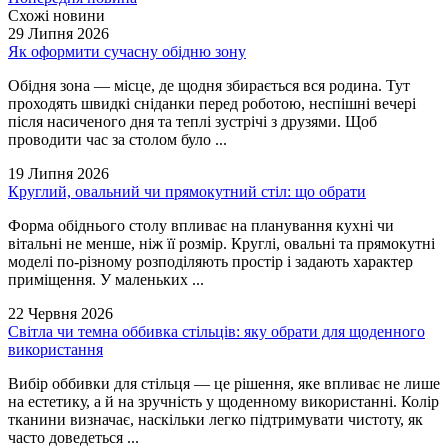
Схожі новини
29 Липня 2026
Як оформити сучасну обідню зону
Обідня зона — місце, де щодня збирається вся родина. Тут
проходять швидкі сніданки перед роботою, неспішні вечері
після насиченого дня та теплі зустрічі з друзями. Щоб
проводити час за столом було ...
19 Липня 2026
Круглий, овальний чи прямокутний стіл: що обрати
Форма обіднього столу впливає на планування кухні чи
вітальні не менше, ніж її розмір. Круглі, овальні та прямокутні
моделі по-різному розподіляють простір і задають характер
приміщення. У маленьких ...
22 Червня 2026
Світла чи темна оббивка стільців: яку обрати для щоденного
використання
Вибір оббивки для стільця — це рішення, яке впливає не лише
на естетику, а й на зручність у щоденному використанні. Колір
тканини визначає, наскільки легко підтримувати чистоту, як
часто доведеться ...