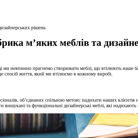
 дизайнерських рішень
брика м’яких меблів та дизайн
тоді ми невпинно прагнемо створювати меблі, що втілюють наше б
це спосіб життя, який ми втілюємо в кожному виробі.
есіоналів, об’єднаних спільною метою: надихати наших клієнтів н
 вишукані та функціональні дизайнерські меблі, які надихають і