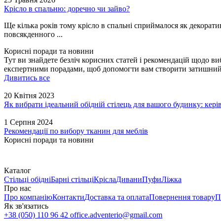
Крісло в спальню: доречно чи зайво?
Ще кілька років тому крісло в спальні сприймалося як декорати
повсякденного ...
Корисні поради та новини
Тут ви знайдете безліч корисних статей і рекомендацій щодо виб
експертними порадами, щоб допомогти вам створити затишний і 
Дивитись все
20 Квітня 2023
Як вибрати ідеальний обідній стілець для вашого будинку: кері
1 Серпня 2024
Рекомендації по вибору тканин для меблів
Корисні поради та новини
Каталог
Стільці обідні
Барні стільці
Крісла
Дивани
Пуфи
Ліжка
Про нас
Про компанію
Контакти
Доставка та оплата
Повернення товару
П
Як зв'язатись
+38 (050) 110 96 42
office.adventerio@gmail.com