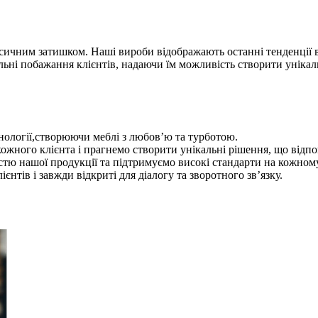
асичним затишком. Наші вироби відображають останні тенденції 
альні побажання клієнтів, надаючи їм можливість створити унікал
хнології,створюючи меблі з любов’ю та турботою.
кожного клієнта і прагнемо створити унікальні рішення, що від
тю нашої продукції та підтримуємо високі стандарти на кожном
єнтів і завжди відкриті для діалогу та зворотного зв’язку.