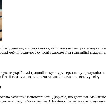
стільці, дивани, крісла та ліжка, які можна налаштувати під ваші
ські меблі поєднують сучасні технології та традиційні підходи д
вати українські традиції та культуру через нашу продукцію на 
а й за її межами, поширюючи затишок і стиль по всьому світу.
р
елю затишок і неповторність. Дякуємо, що даєте нам можливість
 дизайн-студії м’яких меблів Adventerio і переконайтеся, що зати