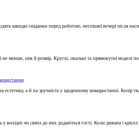
одять швидкі сніданки перед роботою, неспішні вечері після наси
не менше, ніж її розмір. Круглі, овальні та прямокутні моделі п
икористання
а естетику, а й на зручність у щоденному використанні. Колір тк
 у вихідні чи свята до них додаються гості. Коли дивана і крісе