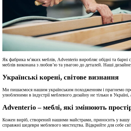
Як фабрика м’яких меблів, Adventerio виробляє обідні та барні 
меблів виконана з любов’ю та увагою до деталей. Наші дизайнер
Українські корені, світове визнання
Ми пишаємося нашим українським походженням і прагнемо просу
улюбленими в індустрії меблевого дизайну не тільки в Україні, 
Adventerio – меблі, які змінюють прості
Кожен виріб, створений нашими майстрами, приносить у вашу ос
справжні шедеври меблевого мистецтва. Відкрийте для себе світ