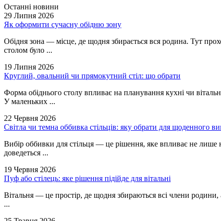
Останні новини
29 Липня 2026
Як оформити сучасну обідню зону
Обідня зона — місце, де щодня збирається вся родина. Тут прох
столом було ...
19 Липня 2026
Круглий, овальний чи прямокутний стіл: що обрати
Форма обіднього столу впливає на планування кухні чи вітальні 
У маленьких ...
22 Червня 2026
Світла чи темна оббивка стільців: яку обрати для щоденного в
Вибір оббивки для стільця — це рішення, яке впливає не лише н
доведеться ...
19 Червня 2026
Пуф або стілець: яке рішення підійде для вітальні
Вітальня — це простір, де щодня збираються всі члени родини, а
...
25 Травня 2026