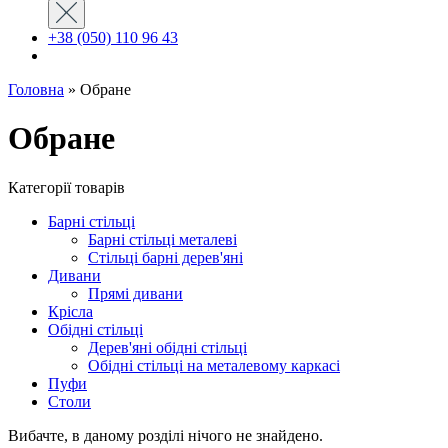
+38 (050) 110 96 43
Головна
»
Обране
Обране
Категорії товарів
Барні стільці
Барні стільці металеві
Стільці барні дерев'яні
Дивани
Прямі дивани
Крісла
Обідні стільці
Дерев'яні обідні стільці
Oбідні стільці на металевому каркасі
Пуфи
Столи
Вибачте, в даному розділі нічого не знайдено.