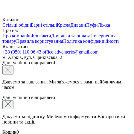
Каталог
Стільці обідні
Барні стільці
Крісла
Дивани
Пуфи
Ліжка
Про нас
Про компанію
Контакти
Доставка та оплата
Повернення
товару
Правила користування
Політика конфіденційності
Як зв'язатись
+38 (050) 110 96 43
office.adventerio@gmail.com
м. Харків, вул. Сіриківська, 2
Дані успішно відправлені
Дякуємо за ваш запит. Ми зв'яжемося з вами найближчим
часом.
Дані успішно відправлені
Дакуємо за підписку. Ми будемо інформувати Вас про свіжі
новини та акції.
Кошик
0