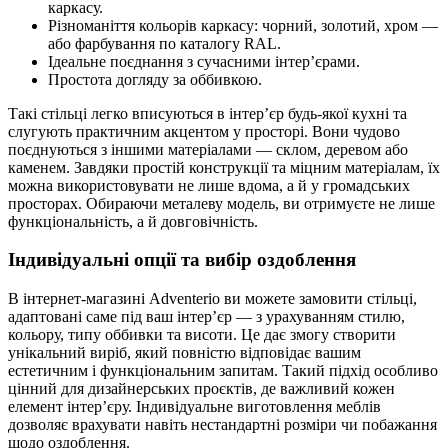
каркасу.
Різноманіття кольорів каркасу: чорний, золотий, хром —
або фарбування по каталогу RAL.
Ідеальне поєднання з сучасними інтер’єрами.
Простота догляду за оббивкою.
Такі стільці легко вписуються в інтер’єр будь-якої кухні та
слугують практичним акцентом у просторі. Вони чудово
поєднуються з іншими матеріалами — склом, деревом або
каменем. Завдяки простій конструкції та міцним матеріалам, їх
можна використовувати не лише вдома, а й у громадських
просторах. Обираючи металеву модель, ви отримуєте не лише
функціональність, а й довговічність.
Індивідуальні опції та вибір оздоблення
В інтернет-магазині Adventerio ви можете замовити стільці,
адаптовані саме під ваш інтер’єр — з урахуванням стилю,
кольору, типу оббивки та висоти. Це дає змогу створити
унікальний виріб, який повністю відповідає вашим
естетичним і функціональним запитам. Такий підхід особливо
цінний для дизайнерських проєктів, де важливий кожен
елемент інтер’єру. Індивідуальне виготовлення меблів
дозволяє врахувати навіть нестандартні розміри чи побажання
щодо оздоблення.