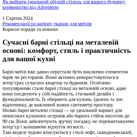
Як вибрати ідеальний обідній стілець для вашого будинку:
керівництво від Adventerio
1 Серпня 2024
Рекомендації по вибору тканин для меблів
Корисні поради та новини
Сучасні барні стільці на металевій
основі: комфорт, стиль і практичність
для вашої кухні
Барні меблі вже давно перестали бути виключно елементом
барів чи ресторанів. Вони активно використовуються в
інтер’єрах сучасних квартир та будинків. Особливо
популярними стали барні стільці на металевій основі, адже
вони поєднують у собі надійність, стильний дизайн і
функціональність. Їх обирають для кухонь, їдалень та зон
відпочинку, де важливий кожен сантиметр простору.
Низькі барні металеві стільці — це ідеальний варіант для
невисоких кухонних островів або барних стійок висотою до
90 см. Вони забезпечують зручну посадку, не перевантажуючи
інтер’єр і залишаючи відчуття легкості.
Такі моделі чудово вписуються у стилі лофт, скандинавський,