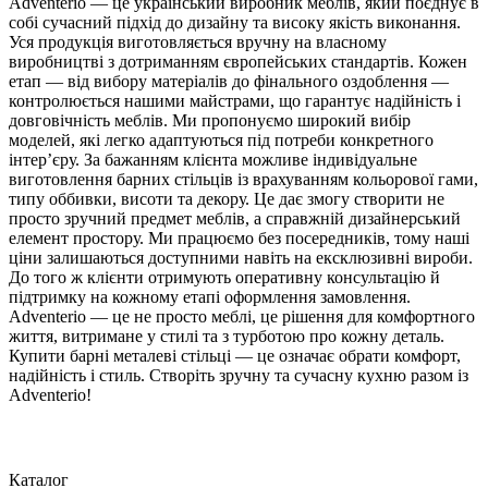
Adventerio — це український виробник меблів, який поєднує в
собі сучасний підхід до дизайну та високу якість виконання.
Уся продукція виготовляється вручну на власному
виробництві з дотриманням європейських стандартів. Кожен
етап — від вибору матеріалів до фінального оздоблення —
контролюється нашими майстрами, що гарантує надійність і
довговічність меблів. Ми пропонуємо широкий вибір
моделей, які легко адаптуються під потреби конкретного
інтер’єру. За бажанням клієнта можливе індивідуальне
виготовлення барних стільців із врахуванням кольорової гами,
типу оббивки, висоти та декору. Це дає змогу створити не
просто зручний предмет меблів, а справжній дизайнерський
елемент простору. Ми працюємо без посередників, тому наші
ціни залишаються доступними навіть на ексклюзивні вироби.
До того ж клієнти отримують оперативну консультацію й
підтримку на кожному етапі оформлення замовлення.
Adventerio — це не просто меблі, це рішення для комфортного
життя, витримане у стилі та з турботою про кожну деталь.
Купити барні металеві стільці — це означає обрати комфорт,
надійність і стиль. Створіть зручну та сучасну кухню разом із
Adventerio!
Каталог