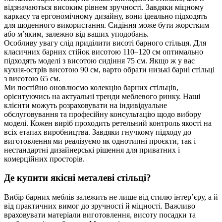
відзначаються високим рівнем зручності. Завдяки міцному
каркасу та ергономічному дизайну, вони ідеально підходять
для щоденного використання. Сидіння може бути жорстким
або м’яким, залежно від ваших уподобань.
Особливу увагу слід приділити висоті барного стільця. Для
класичних барних стійок висотою 110–120 см оптимально
підходять моделі з висотою сидіння 75 см. Якщо ж у вас
кухня-острів висотою 90 см, варто обрати низькі барні стільці
з висотою 65 см.
Ми постійно оновлюємо колекцію барних стільців,
орієнтуючись на актуальні тренди меблевого ринку. Наші
клієнти можуть розраховувати на індивідуальне
обслуговування та професійну консультацію щодо вибору
моделі. Кожен виріб проходить ретельний контроль якості на
всіх етапах виробництва. Завдяки гнучкому підходу до
виготовлення ми реалізуємо як однотипні проєкти, так і
нестандартні дизайнерські рішення для приватних і
комерційних просторів.
Де купити якісні металеві стільці?
Вибір барних меблів залежить не лише від стилю інтер’єру, а й
від практичних вимог до зручності й міцності. Важливо
враховувати матеріали виготовлення, висоту посадки та