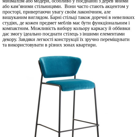
мінімалізм або модерн, особливо у поєднанні з дерев’яними
або кам’яними стільницями. Вони часто стають акцентом у
просторі, привертаючи увагу своїм лаконічним, але
вишуканим виглядом. Барні стільці також доречні в невеликих
студіях, де кожен предмет меблів має бути функціональним і
компактним. Можливість вибору кольору каркасу й оббивки
дає змогу ідеально поєднати стілець з іншими елементами
декору. Завдяки легкості конструкції їх зручно переміщувати
та використовувати в різних зонах квартири.