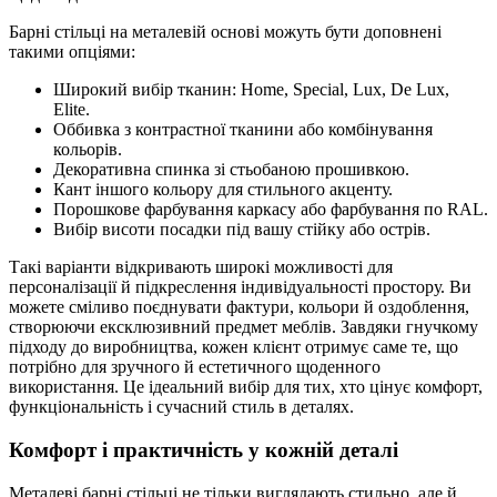
Барні стільці на металевій основі можуть бути доповнені
такими опціями:
Широкий вибір тканин: Home, Special, Lux, De Lux,
Elite.
Оббивка з контрастної тканини або комбінування
кольорів.
Декоративна спинка зі стьобаною прошивкою.
Кант іншого кольору для стильного акценту.
Порошкове фарбування каркасу або фарбування по RAL.
Вибір висоти посадки під вашу стійку або острів.
Такі варіанти відкривають широкі можливості для
персоналізації й підкреслення індивідуальності простору. Ви
можете сміливо поєднувати фактури, кольори й оздоблення,
створюючи ексклюзивний предмет меблів. Завдяки гнучкому
підходу до виробництва, кожен клієнт отримує саме те, що
потрібно для зручного й естетичного щоденного
використання. Це ідеальний вибір для тих, хто цінує комфорт,
функціональність і сучасний стиль в деталях.
Комфорт і практичність у кожній деталі
Металеві барні стільці не тільки виглядають стильно, але й