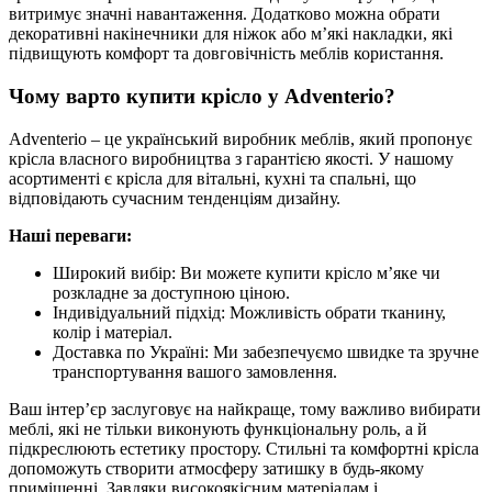
витримує значні навантаження. Додатково можна обрати
декоративні накінечники для ніжок або м’які накладки, які
підвищують комфорт та довговічність меблів користання
.
Чому варто купити крісло у Adventerio?
Adventerio – це український виробник меблів, який пропонує
крісла власного виробництва з гарантією якості. У нашому
асортименті є крісла для вітальні, кухні та спальні, що
відповідають сучасним тенденціям дизайну.
Наші переваги:
Широкий вибір: Ви можете купити крісло м’яке чи
розкладне за доступною ціною.
Індивідуальний підхід: Можливість обрати тканину,
колір і матеріал.
Доставка по Україні: Ми забезпечуємо швидке та зручне
транспортування вашого замовлення.
Ваш інтер’єр заслуговує на найкраще, тому важливо вибирати
меблі, які не тільки виконують функціональну роль, а й
підкреслюють естетику простору. Стильні та комфортні крісла
допоможуть створити атмосферу затишку в будь-якому
приміщенні. Завдяки високоякісним матеріалам і