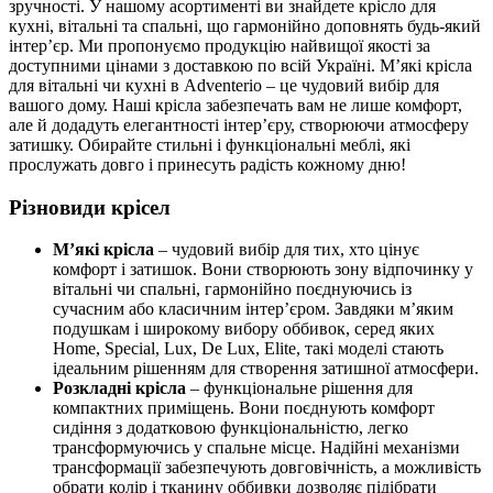
зручності. У нашому асортименті ви знайдете крісло для
кухні, вітальні та спальні, що гармонійно доповнять будь-який
інтер’єр. Ми пропонуємо продукцію найвищої якості за
доступними цінами з доставкою по всій Україні. М’які крісла
для вітальні чи кухні в Adventerio – це чудовий вибір для
вашого дому. Наші крісла забезпечать вам не лише комфорт,
але й додадуть елегантності інтер’єру, створюючи атмосферу
затишку. Обирайте стильні і функціональні меблі, які
прослужать довго і принесуть радість кожному дню!
Різновиди крісел
М’які крісла
– чудовий вибір для тих, хто цінує
комфорт і затишок. Вони створюють зону відпочинку у
вітальні чи спальні, гармонійно поєднуючись із
сучасним або класичним інтер’єром. Завдяки м’яким
подушкам і широкому вибору оббивок, серед яких
Home, Special, Lux, De Lux, Elite, такі моделі стають
ідеальним рішенням для створення затишної атмосфери.
Розкладні крісла
– функціональне рішення для
компактних приміщень. Вони поєднують комфорт
сидіння з додатковою функціональністю, легко
трансформуючись у спальне місце. Надійні механізми
трансформації забезпечують довговічність, а можливість
обрати колір і тканину оббивки дозволяє підібрати