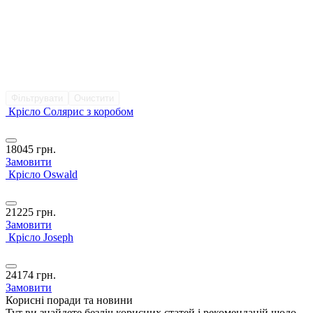
Фільтрувати
Очистити
Крісло Солярис з коробом
18045
грн.
Замовити
Крісло Oswald
21225
грн.
Замовити
Крісло Joseph
24174
грн.
Замовити
Корисні поради та новини
Тут ви знайдете безліч корисних статей і рекомендацій щодо