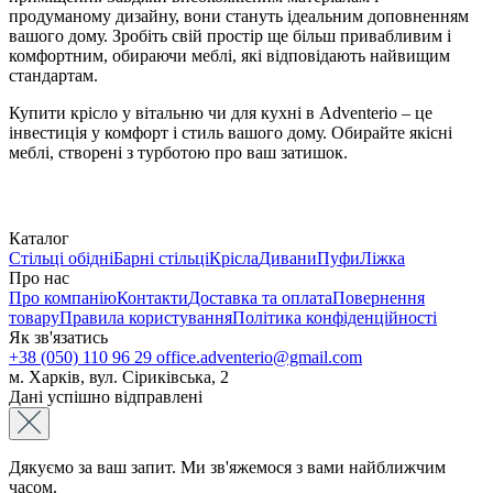
продуманому дизайну, вони стануть ідеальним доповненням
вашого дому. Зробіть свій простір ще більш привабливим і
комфортним, обираючи меблі, які відповідають найвищим
стандартам.
Купити крісло у вітальню чи для кухні в Adventerio – це
інвестиція у комфорт і стиль вашого дому. Обирайте якісні
меблі, створені з турботою про ваш затишок.
Каталог
Стільці обідні
Барні стільці
Крісла
Дивани
Пуфи
Ліжка
Про нас
Про компанію
Контакти
Доставка та оплата
Повернення
товару
Правила користування
Політика конфіденційності
Як зв'язатись
+38 (050) 110 96 29
office.adventerio@gmail.com
м. Харків, вул. Сіриківська, 2
Дані успішно відправлені
Дякуємо за ваш запит. Ми зв'яжемося з вами найближчим
часом.