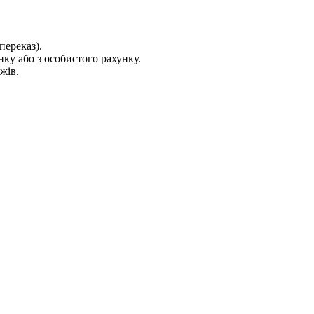
переказ).
ку або з особистого рахунку.
жів.