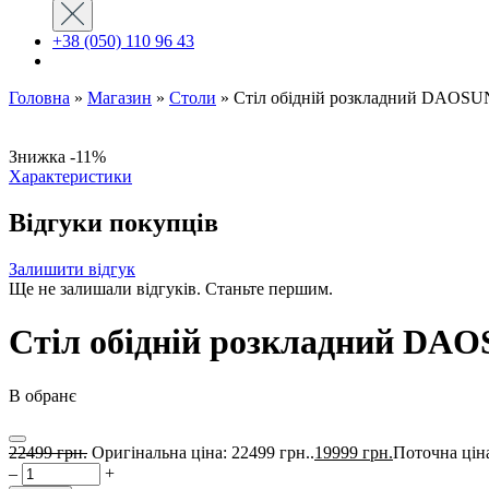
+38 (050) 110 96 43
Головна
»
Магазин
»
Столи
»
Стіл обідній розкладний DAOSU
Знижка -11%
Характеристики
Відгуки покупців
Залишити відгук
Ще не залишали відгуків. Станьте першим.
Стіл обідній розкладний DAO
В обранє
22499
грн.
Оригінальна ціна: 22499 грн..
19999
грн.
Поточна ціна
–
+