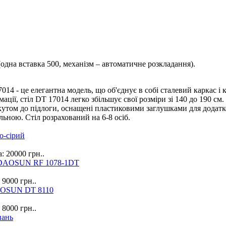
одна вставка 500, механізм – автоматичне розкладання).
4 - це елегантна модель, що об'єднує в собі сталевий каркас 
мації, стіл DT 17014 легко збільшує свої розміри зі 140 до 190 см.
кутом до підлоги, оснащені пластиковими заглушками для додатко
льною. Стіл розрахований на 6-8 осіб.
о-сірий
: 20000 грн..
н DAOSUN RF 1078-1DT
 9000 грн..
DAOSUN DT 8110
 8000 грн..
пань