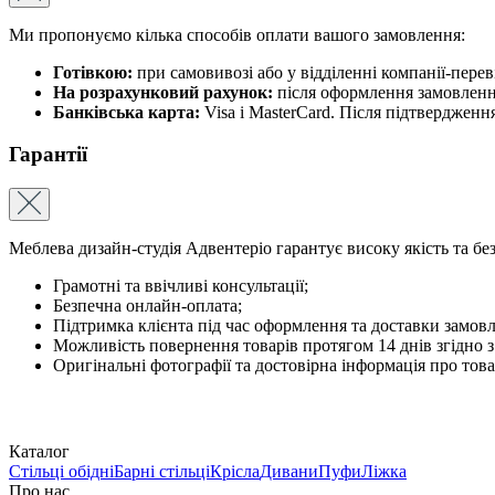
Ми пропонуємо кілька способів оплати вашого замовлення:
Готівкою:
при самовивозі або у відділенні компанії-пере
На розрахунковий рахунок:
після оформлення замовлення
Банківська карта:
Visa і MasterCard. Після підтвердженн
Гарантії
Меблева дизайн-студія Адвентеріо гарантує високу якість та бе
Грамотні та ввічливі консультації;
Безпечна онлайн-оплата;
Підтримка клієнта під час оформлення та доставки замов
Можливість повернення товарів протягом 14 днів згідно 
Оригінальні фотографії та достовірна інформація про това
Каталог
Стільці обідні
Барні стільці
Крісла
Дивани
Пуфи
Ліжка
Про нас