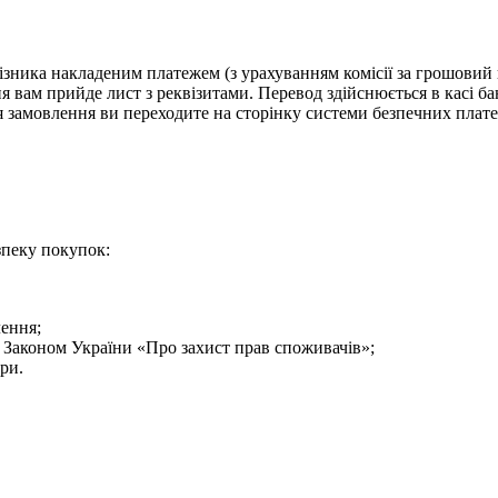
візника накладеним платежем (з урахуванням комісії за грошовий 
 вам прийде лист з реквізитами. Перевод здійснюється в касі бан
я замовлення ви переходите на сторінку системи безпечних плате
зпеку покупок:
лення;
з Законом України «Про захист прав споживачів»;
ри.