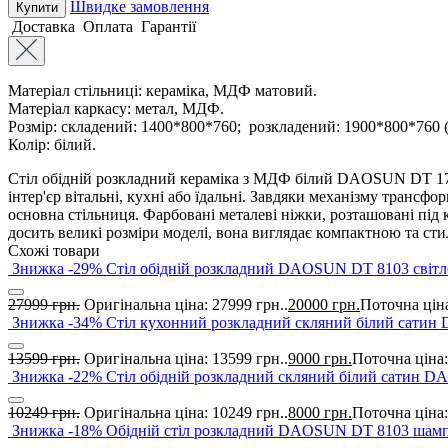
Швидке замовлення
Купити
Доставка
Оплата
Гарантії
Матеріал стільниці: кераміка, МДФ матовий.
Матеріал каркасу: метал, МДФ.
Розмір: складений: 1400*800*760; розкладений: 1900*800*760 (
Колір: білий.
Стіл обідній розкладний кераміка з МДФ білий DAOSUN DT 1701
інтер'єр вітальні, кухні або їдальні. Завдяки механізму трансфор
основна стільниця. Фарбовані металеві ніжки, розташовані під 
досить великі розміри моделі, вона виглядає компактною та сти
Схожі товари
Знижка -29%
Стіл обідній розкладний DAOSUN DT 8103 світл
27999
грн.
Оригінальна ціна: 27999 грн..
20000
грн.
Поточна ціна
Знижка -34%
Стіл кухонний розкладний скляний білий сати
13599
грн.
Оригінальна ціна: 13599 грн..
9000
грн.
Поточна ціна:
Знижка -22%
Стіл обідній розкладний скляний білий сатин 
10249
грн.
Оригінальна ціна: 10249 грн..
8000
грн.
Поточна ціна:
Знижка -18%
Обідній стіл розкладний DAOSUN DT 8103 шам