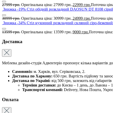
27999
грн.
Оригінальна ціна: 27999 грн..
22999
грн.
Поточна ціна
Знижка -19%
Стіл обідній розкладний DAOSUN DT 8108 сіри
30999
грн.
Оригінальна ціна: 30999 грн..
24999
грн.
Поточна ціна
Знижка -34%
Стіл кухонний розкладний скляний сіро-бежев
13599
грн.
Оригінальна ціна: 13599 грн..
9000
грн.
Поточна ціна:
Доставка
Меблева дизайн-студія Адвентеріо пропонує кілька варіантів д
Самовивіз:
м. Харків, вул. Серіковська, 2.
Доставка по Харкову:
650 грн. Вартість підйому та зано
Доставка по Україні:
від 500 грн, залежить від габаритів
Терміни доставки:
до Києва – 1 день, до Львова – 1,
Транспортні компанії:
Delivery, Нова Пошта, Укрпо
Оплата