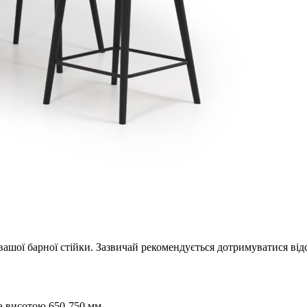
ашої барної стійки. Зазвичай рекомендується дотримуватися відс
а висотою 650-750 мм.