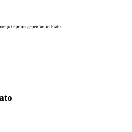
ілець барний дерев’яний Prato
ato