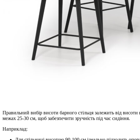
Правильний вибір висоти барного стільця залежить від висоти в
межах 25-30 см, щоб забезпечити зручність під час сидіння.
Наприклад:
Для стільниці висотою 90-100 см ідеально підходить опор