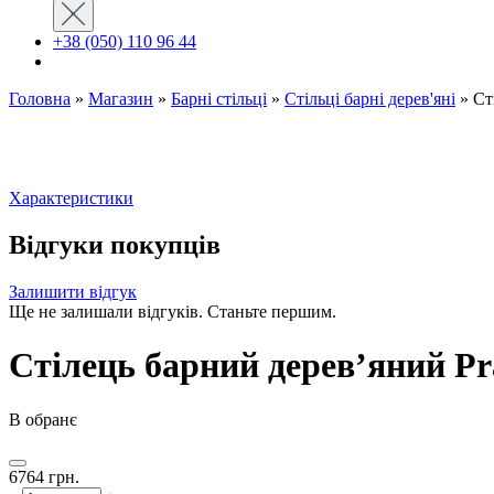
+38 (050) 110 96 44
Головна
»
Магазин
»
Барні стільці
»
Стільці барні дерев'яні
»
Ст
Характеристики
Відгуки покупців
Залишити відгук
Ще не залишали відгуків. Станьте першим.
Стілець барний дерев’яний Pr
В обранє
6764
грн.