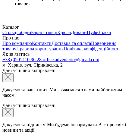
товари.
Каталог
Стільці обідні
Барні стільці
Крісла
Дивани
Пуфи
Ліжка
Про нас
Про компанію
Контакти
Доставка та оплата
Повернення
товару
Правила користування
Політика конфіденційності
Як зв'язатись
+38 (050) 110 96 28
office.adventerio@gmail.com
м. Харків, вул. Сіриківська, 2
Дані успішно відправлені
Дякуємо за ваш запит. Ми зв'яжемося з вами найближчим
часом.
Дані успішно відправлені
Дакуємо за підписку. Ми будемо інформувати Вас про свіжі
новини та акції.