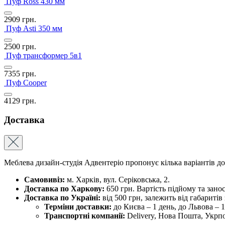
Пуф Ross 430 мм
2909
грн.
Пуф Asti 350 мм
2500
грн.
Пуф трансформер 5в1
7355
грн.
Пуф Cooper
4129
грн.
Доставка
Меблева дизайн-студія Адвентеріо пропонує кілька варіантів д
Самовивіз:
м. Харків, вул. Серіковська, 2.
Доставка по Харкову:
650 грн. Вартість підйому та зано
Доставка по Україні:
від 500 грн, залежить від габаритів
Терміни доставки:
до Києва – 1 день, до Львова – 1,
Транспортні компанії:
Delivery, Нова Пошта, Укрпо