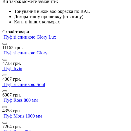
Ви також можете замовити:
Тонування ніжок або окраска по RAL
Декоративну прошивку (стьогану)
Кант в інших кольорах
Схожі товари
Пуф зі спинкою Glory Lux
11162
грн.
Пуф зі спинкою Glory
4733
грн.
Пуф Irvin
4067
грн.
Пуф зі спинкою Soul
6907
грн.
Пуф Ross 800 мм
4358
грн.
Пуф Moris 1000 мм
7264
грн.