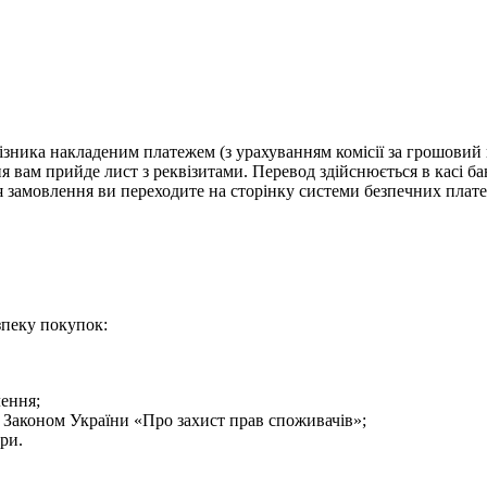
візника накладеним платежем (з урахуванням комісії за грошовий 
 вам прийде лист з реквізитами. Перевод здійснюється в касі бан
я замовлення ви переходите на сторінку системи безпечних плате
зпеку покупок:
лення;
з Законом України «Про захист прав споживачів»;
ри.