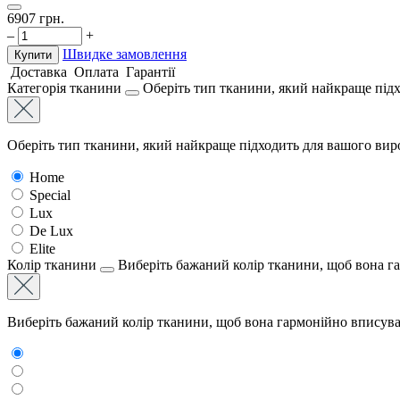
6907
грн.
–
+
Швидке замовлення
Купити
Доставка
Оплата
Гарантії
Категорія тканини
Оберіть тип тканини, який найкраще підх
Оберіть тип тканини, який найкраще підходить для вашого виро
Home
Special
Lux
De Lux
Elite
Колір тканини
Виберіть бажаний колір тканини, щоб вона г
Виберіть бажаний колір тканини, щоб вона гармонійно вписува