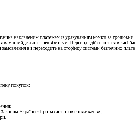
візника накладеним платежем (з урахуванням комісії за грошовий 
 вам прийде лист з реквізитами. Перевод здійснюється в касі бан
я замовлення ви переходите на сторінку системи безпечних плате
зпеку покупок:
лення;
з Законом України «Про захист прав споживачів»;
ри.