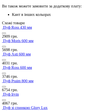
Ви також можете замовити за додаткову плату:
Кант в інших кольорах
Схожі товари
Пуф Ross 430 мм
2909
грн.
Пуф Moris 600 мм
5698
грн.
Пуф Asti 600 мм
4031
грн.
Пуф Ross 600 мм
3746
грн.
Пуф Praim 800 мм
6754
грн.
Пуф Irvin
4067
грн.
Пуф зі спинкою Glory Lux