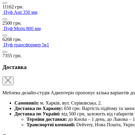
11162
грн.
Пуф Asti 350 мм
2500
грн.
Пуф Moris 800 мм
6268
грн.
Пуф трансформер 5в1
7355
грн.
Доставка
Меблева дизайн-студія Адвентеріо пропонує кілька варіантів д
Самовивіз:
м. Харків, вул. Серіковська, 2.
Доставка по Харкову:
650 грн. Вартість підйому та зано
Доставка по Україні:
від 500 грн, залежить від габаритів
Терміни доставки:
до Києва – 1 день, до Львова – 1,
Транспортні компанії:
Delivery, Нова Пошта, Укрпо