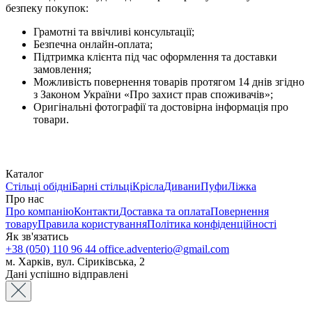
безпеку покупок:
Грамотні та ввічливі консультації;
Безпечна онлайн-оплата;
Підтримка клієнта під час оформлення та доставки
замовлення;
Можливість повернення товарів протягом 14 днів згідно
з Законом України «Про захист прав споживачів»;
Оригінальні фотографії та достовірна інформація про
товари.
Каталог
Стільці обідні
Барні стільці
Крісла
Дивани
Пуфи
Ліжка
Про нас
Про компанію
Контакти
Доставка та оплата
Повернення
товару
Правила користування
Політика конфіденційності
Як зв'язатись
+38 (050) 110 96 44
office.adventerio@gmail.com
м. Харків, вул. Сіриківська, 2
Дані успішно відправлені