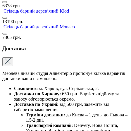
6378
грн.
Стілець барний дерев’яний Klod
13190
грн.
Стілець барний дерев’яний Monaco
7365
грн.
Доставка
Меблева дизайн-студія Адвентеріо пропонує кілька варіантів
доставки ваших замовлень:
Самовивіз:
м. Харків, вул. Серіковська, 2.
Доставка по Харкову:
650 грн. Вартість підйому та
заносу обговорюється окремо.
Доставка по Україні:
від 500 грн, залежить від
габаритів замовлення.
Терміни доставки:
до Києва – 1 день, до Львова –
1,5-2 дні.
Транспортні компанії:
Delivery, Нова Пошта,
Укрпошта. Вартість доставки за тарифами