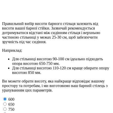
Правильний вибір висоти барного стільця залежить від
висоти вашої барної стійки. Зазвичай рекомендується
дотримуватися відстані між сидінням стільця і верхньою
частиною стільниці у межах 25-30 см, щоб забезпечити
зручність під час сидіння.
Наприклад:
Для стільниці висотою 90-100 см ідеально підходить
опора висотою 650-750 мм.
Для стільниці висотою 110-120 см краще обирати опору
висотою 850 мм.
Ви можете обрати висоту, яка найкраще відповідає вашому
простору та потребам, і ми виготовимо ваш барний стілець з
урахуванням цих параметрів.
600
650
750