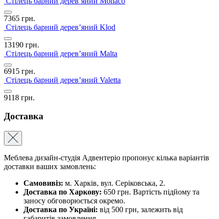
Стілець барний дерев’яний Monaco
7365
грн.
Стілець барний дерев’яний Klod
13190
грн.
Стілець барний дерев’яний Malta
6915
грн.
Стілець барний дерев’яний Valetta
9118
грн.
Доставка
Меблева дизайн-студія Адвентеріо пропонує кілька варіантів
доставки ваших замовлень:
Самовивіз:
м. Харків, вул. Серіковська, 2.
Доставка по Харкову:
650 грн. Вартість підйому та
заносу обговорюється окремо.
Доставка по Україні:
від 500 грн, залежить від
габаритів замовлення.