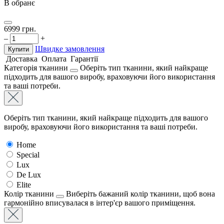
В обранє
6999
грн.
–
+
Швидке замовлення
Купити
Доставка
Оплата
Гарантії
Категорія тканини
Оберіть тип тканини, який найкраще
підходить для вашого виробу, враховуючи його використання
та ваші потреби.
Оберіть тип тканини, який найкраще підходить для вашого
виробу, враховуючи його використання та ваші потреби.
Home
Special
Lux
De Lux
Elite
Колір тканини
Виберіть бажаний колір тканини, щоб вона
гармонійно вписувалася в інтер'єр вашого приміщення.