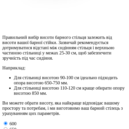
Правильний вибір висоти барного стільця залежить від
висоти вашої барної стійки. Зазвичай рекомендується
дотримуватися відстані між сидінням стільця і верхньою
частиною стільниці у межах 25-30 см, щоб забезпечити
зручність під час сидіння.
Наприклад:
Для стільниці висотою 90-100 см ідеально підходить
опора висотою 650-750 мм.
Для стільниці висотою 110-120 см краще обирати опору
висотою 850 мм.
Ви можете обрати висоту, яка найкраще відповідає вашому
простору та потребам, і ми виготовимо ваш барний стілець з
урахуванням цих параметрів.
600