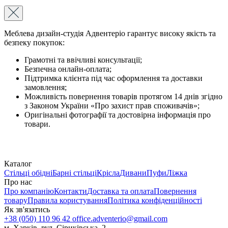
Меблева дизайн-студія Адвентеріо гарантує високу якість та
безпеку покупок:
Грамотні та ввічливі консультації;
Безпечна онлайн-оплата;
Підтримка клієнта під час оформлення та доставки
замовлення;
Можливість повернення товарів протягом 14 днів згідно
з Законом України «Про захист прав споживачів»;
Оригінальні фотографії та достовірна інформація про
товари.
Каталог
Стільці обідні
Барні стільці
Крісла
Дивани
Пуфи
Ліжка
Про нас
Про компанію
Контакти
Доставка та оплата
Повернення
товару
Правила користування
Політика конфіденційності
Як зв'язатись
+38 (050) 110 96 42
office.adventerio@gmail.com
м. Харків, вул. Сіриківська, 2