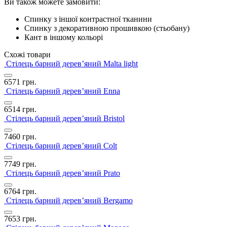
Ви також можете замовити:
Спинку з іншої контрастної тканини
Спинку з декоративною прошивкою (стьобану)
Кант в іншому кольорі
Схожі товари
Стілець барний дерев’яний Malta light
6571
грн.
Стілець барний дерев’яний Enna
6514
грн.
Стілець барний дерев’яний Bristol
7460
грн.
Стілець барний дерев’яний Colt
7749
грн.
Стілець барний дерев’яний Prato
6764
грн.
Стілець барний дерев’яний Bergamo
7653
грн.