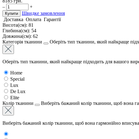
8185
грн.
–
+
Швидке замовлення
Купити
Доставка
Оплата
Гарантії
Висота(см):
81
Глибина(см):
54
Довжина(см):
62
Категорія тканини
Оберіть тип тканини, який найкраще підх
Оберіть тип тканини, який найкраще підходить для вашого виро
Home
Special
Lux
De Lux
Elite
Колір тканини
Виберіть бажаний колір тканини, щоб вона г
Виберіть бажаний колір тканини, щоб вона гармонійно вписува