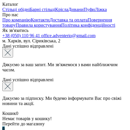
Каталог
Стільці обідні
Барні стільці
Крісла
Дивани
Пуфи
Ліжка
Про нас
Про компанію
Контакти
Доставка та оплата
Повернення
товару
Правила користування
Політика конфіденційності
Як зв'язатись
+38 (050) 110 96 41
office.adventerio@gmail.com
м. Харків, вул. Сіриківська, 2
Дані успішно відправлені
Дякуємо за ваш запит. Ми зв'яжемося з вами найближчим
часом.
Дані успішно відправлені
Дакуємо за підписку. Ми будемо інформувати Вас про свіжі
новини та акції.
Кошик
0
Немає товарів у кошику!
Перейти до магазину
0