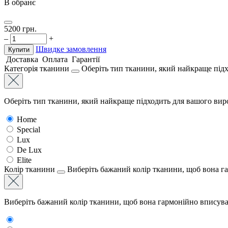
В обранє
5200
грн.
–
+
Швидке замовлення
Купити
Доставка
Оплата
Гарантії
Категорія тканини
Оберіть тип тканини, який найкраще підх
Оберіть тип тканини, який найкраще підходить для вашого виро
Home
Special
Lux
De Lux
Elite
Колір тканини
Виберіть бажаний колір тканини, щоб вона г
Виберіть бажаний колір тканини, щоб вона гармонійно вписува