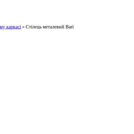
му каркасі
»
Стілець металевий Bari