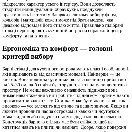
підкреслює характер усього інтер’єру. Вони дозволяють
створити індивідуальний образ кухні, поєднуючи
практичність і естетику. Завдяки великому вибору форм,
кольорів і матеріалів кожен може підібрати модель, яка
ідеально відповідає його стилю життя. Правильно підібрані
стільці перетворюють кухонний острів на справжній центр
комфорту та натхнення.
Ергономіка та комфорт — головні
критерії вибору
Барні стільці для кухонного острова мають власні особливості,
які відрізняють їх від класичних моделей. Найперше — це
висота. Вона повинна бути нижчою за стільницю приблизно
на 25–30 см, щоб сидіти було зручно, а коліна мали достатньо
простору. Не менш важливою є наявність підніжки: вона
знімає навантаження з ніг і робить сидіння комфортним навіть
протягом тривалого часу. Спинка може бути як низькою, так і
високою — усе залежить від стилю та ваших звичок. Якщо ви
любите проводити час за островом із кавою чи ноутбуком,
м’яке сидіння або подушка стануть додатковою перевагою.
Конструкція барного стільця має бути стійкою, щоб не
хитатися навіть на плитці чи ламінаті. Добре, якщо поверхня