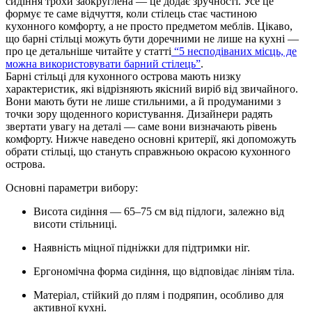
сидіння трохи заокруглена — це додає зручності. Усе це
формує те саме відчуття, коли стілець стає частиною
кухонного комфорту, а не просто предметом меблів. Цікаво,
що барні стільці можуть бути доречними не лише на кухні —
про це детальніше читайте у статті
“5 несподіваних місць, де
можна використовувати барний стілець”
.
Барні стільці для кухонного острова мають низку
характеристик, які відрізняють якісний виріб від звичайного.
Вони мають бути не лише стильними, а й продуманими з
точки зору щоденного користування. Дизайнери радять
звертати увагу на деталі — саме вони визначають рівень
комфорту. Нижче наведено основні критерії, які допоможуть
обрати стільці, що стануть справжньою окрасою кухонного
острова.
Основні параметри вибору:
Висота сидіння — 65–75 см від підлоги, залежно від
висоти стільниці.
Наявність міцної підніжки для підтримки ніг.
Ергономічна форма сидіння, що відповідає лініям тіла.
Матеріал, стійкий до плям і подряпин, особливо для
активної кухні.