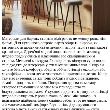
Матеріали для барних стільців відіграють не меншу роль, ніж
форма. Для кухонного острова варто обирати вироби, які
витримують щоденне навантаження, вплив пари та випадкові
краплі води. Дерев’яні моделі додають теплоти й затишку,
чудово поєднуючись із класичним або скандинавським
стилем. Металеві конструкції створюють відчуття сучасності
та підходять до інтер’єрів у стилі loft чи мінімалізм. Якщо ви
хочете більше комфорту, оберіть оббиті стільці з екошкіри або
мікрофібри — вони легко чистяться й приємні на дотик. Колір
теж має значення: світлі тони роблять кухню повітряною,
темні — додають глибини. Поєднання дерева та металу
створює гармонійний баланс між природністю та
індустріальним шармом. У кухнях відкритого типу такі стільці
чудово виглядають у ролі візуальної межі між зонами. А
правильно підібрана форма сидіння забезпечує не лише стиль,
а й максимальний комфорт. Барні стільці для кухонного
острова мають виконувати одразу кілька функцій — бути