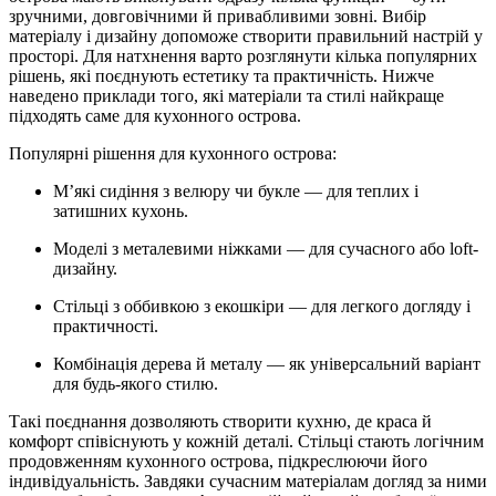
зручними, довговічними й привабливими зовні. Вибір
матеріалу і дизайну допоможе створити правильний настрій у
просторі. Для натхнення варто розглянути кілька популярних
рішень, які поєднують естетику та практичність. Нижче
наведено приклади того, які матеріали та стилі найкраще
підходять саме для кухонного острова.
Популярні рішення для кухонного острова:
М’які сидіння з велюру чи букле — для теплих і
затишних кухонь.
Моделі з металевими ніжками — для сучасного або loft-
дизайну.
Стільці з оббивкою з екошкіри — для легкого догляду і
практичності.
Комбінація дерева й металу — як універсальний варіант
для будь-якого стилю.
Такі поєднання дозволяють створити кухню, де краса й
комфорт співіснують у кожній деталі. Стільці стають логічним
продовженням кухонного острова, підкреслюючи його
індивідуальність. Завдяки сучасним матеріалам догляд за ними