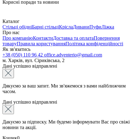
Корисні поради та новини
Каталог
Стільці обідні
Барні стільці
Крісла
Дивани
Пуфи
Ліжка
Про нас
Про компанію
Контакти
Доставка та оплата
Повернення
товару
Правила користування
Політика конфіденційності
Як зв'язатись
+38 (050) 110 96 42
office.adventerio@gmail.com
м. Харків, вул. Сіриківська, 2
Дані успішно відправлені
Дякуємо за ваш запит. Ми зв'яжемося з вами найближчим
часом.
Дані успішно відправлені
Дакуємо за підписку. Ми будемо інформувати Вас про свіжі
новини та акції.
Кошик
0