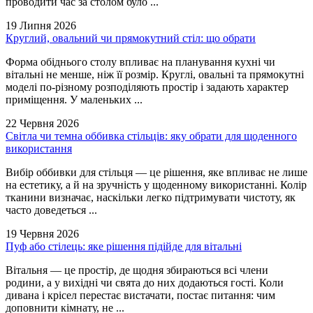
проводити час за столом було ...
19 Липня 2026
Круглий, овальний чи прямокутний стіл: що обрати
Форма обіднього столу впливає на планування кухні чи
вітальні не менше, ніж її розмір. Круглі, овальні та прямокутні
моделі по-різному розподіляють простір і задають характер
приміщення. У маленьких ...
22 Червня 2026
Світла чи темна оббивка стільців: яку обрати для щоденного
використання
Вибір оббивки для стільця — це рішення, яке впливає не лише
на естетику, а й на зручність у щоденному використанні. Колір
тканини визначає, наскільки легко підтримувати чистоту, як
часто доведеться ...
19 Червня 2026
Пуф або стілець: яке рішення підійде для вітальні
Вітальня — це простір, де щодня збираються всі члени
родини, а у вихідні чи свята до них додаються гості. Коли
дивана і крісел перестає вистачати, постає питання: чим
доповнити кімнату, не ...