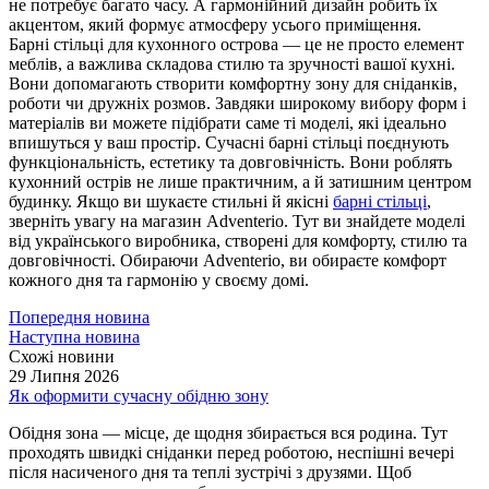
не потребує багато часу. А гармонійний дизайн робить їх
акцентом, який формує атмосферу усього приміщення.
Барні стільці для кухонного острова — це не просто елемент
меблів, а важлива складова стилю та зручності вашої кухні.
Вони допомагають створити комфортну зону для сніданків,
роботи чи дружніх розмов. Завдяки широкому вибору форм і
матеріалів ви можете підібрати саме ті моделі, які ідеально
впишуться у ваш простір. Сучасні барні стільці поєднують
функціональність, естетику та довговічність. Вони роблять
кухонний острів не лише практичним, а й затишним центром
будинку. Якщо ви шукаєте стильні й якісні
барні стільці
,
зверніть увагу на магазин Adventerio. Тут ви знайдете моделі
від українського виробника, створені для комфорту, стилю та
довговічності. Обираючи Adventerio, ви обираєте комфорт
кожного дня та гармонію у своєму домі.
Попередня новина
Наступна новина
Схожі новини
29 Липня 2026
Як оформити сучасну обідню зону
Обідня зона — місце, де щодня збирається вся родина. Тут
проходять швидкі сніданки перед роботою, неспішні вечері
після насиченого дня та теплі зустрічі з друзями. Щоб