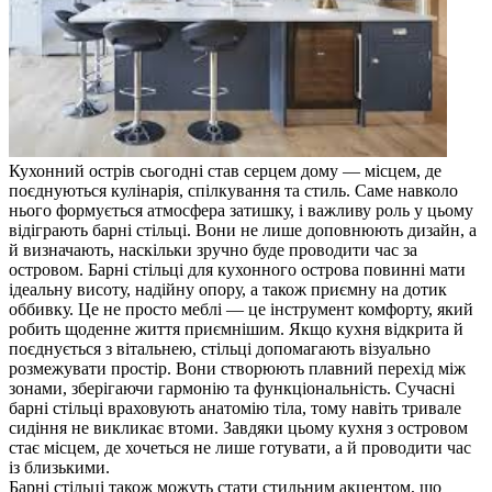
Кухонний острів сьогодні став серцем дому — місцем, де
поєднуються кулінарія, спілкування та стиль. Саме навколо
нього формується атмосфера затишку, і важливу роль у цьому
відіграють барні стільці. Вони не лише доповнюють дизайн, а
й визначають, наскільки зручно буде проводити час за
островом. Барні стільці для кухонного острова повинні мати
ідеальну висоту, надійну опору, а також приємну на дотик
оббивку. Це не просто меблі — це інструмент комфорту, який
робить щоденне життя приємнішим. Якщо кухня відкрита й
поєднується з вітальнею, стільці допомагають візуально
розмежувати простір. Вони створюють плавний перехід між
зонами, зберігаючи гармонію та функціональність. Сучасні
барні стільці враховують анатомію тіла, тому навіть тривале
сидіння не викликає втоми. Завдяки цьому кухня з островом
стає місцем, де хочеться не лише готувати, а й проводити час
із близькими.
Барні стільці також можуть стати стильним акцентом, що