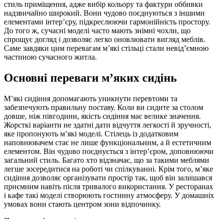
стиль приміщення, адже вибір кольору та фактури оббивки
надзвичайно широкий. Вони чудово поєднуються з іншими
елементами інтер’єру, підкреслюючи гармонійність простору.
До того ж, сучасні моделі часто мають знімні чохли, що
спрощує догляд і дозволяє легко оновлювати вигляд меблів.
Саме завдяки цим перевагам м’які стільці стали невід’ємною
частиною сучасного житла.
Основні переваги м’яких сидінь
М’які сидіння допомагають уникнути перевтоми та
забезпечують правильну поставу. Коли ви сидите за столом
довше, ніж півгодини, якість сидіння має велике значення.
Жорсткі варіанти не здатні дати відчуття легкості й зручності,
яке пропонують м’які моделі. Стілець із додатковим
наповнювачем стає не лише функціональним, а й естетичним
елементом. Він чудово поєднується з інтер’єром, доповнюючи
загальний стиль. Багато хто відзначає, що за такими меблями
легше зосередитися на роботі чи спілкуванні. Крім того, м’яке
сидіння дозволяє організувати простір так, щоб він залишався
приємним навіть після тривалого використання. У ресторанах
і кафе такі моделі створюють гостинну атмосферу. У домашніх
умовах вони стають центром зони відпочинку.