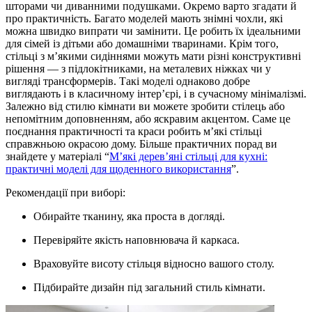
шторами чи диванними подушками. Окремо варто згадати й
про практичність. Багато моделей мають знімні чохли, які
можна швидко випрати чи замінити. Це робить їх ідеальними
для сімей із дітьми або домашніми тваринами. Крім того,
стільці з м’якими сидіннями можуть мати різні конструктивні
рішення — з підлокітниками, на металевих ніжках чи у
вигляді трансформерів. Такі моделі однаково добре
виглядають і в класичному інтер’єрі, і в сучасному мінімалізмі.
Залежно від стилю кімнати ви можете зробити стілець або
непомітним доповненням, або яскравим акцентом. Саме це
поєднання практичності та краси робить м’які стільці
справжньою окрасою дому. Більше практичних порад ви
знайдете у матеріалі “
М’які дерев’яні стільці для кухні:
практичні моделі для щоденного використання
”.
Рекомендації при виборі:
Обирайте тканину, яка проста в догляді.
Перевіряйте якість наповнювача й каркаса.
Враховуйте висоту стільця відносно вашого столу.
Підбирайте дизайн під загальний стиль кімнати.