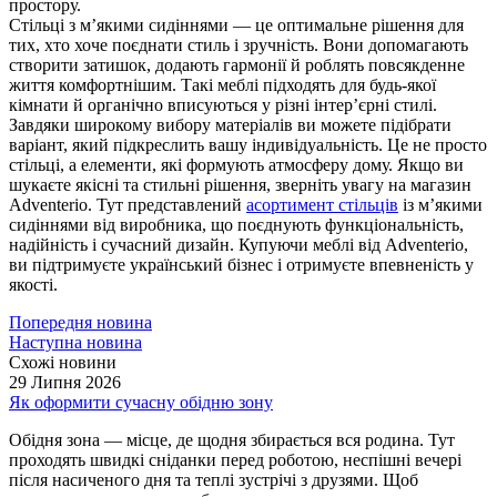
простору.
Стільці з м’якими сидіннями — це оптимальне рішення для
тих, хто хоче поєднати стиль і зручність. Вони допомагають
створити затишок, додають гармонії й роблять повсякденне
життя комфортнішим. Такі меблі підходять для будь-якої
кімнати й органічно вписуються у різні інтер’єрні стилі.
Завдяки широкому вибору матеріалів ви можете підібрати
варіант, який підкреслить вашу індивідуальність. Це не просто
стільці, а елементи, які формують атмосферу дому. Якщо ви
шукаєте якісні та стильні рішення, зверніть увагу на магазин
Adventerio. Тут представлений
асортимент стільців
із м’якими
сидіннями від виробника, що поєднують функціональність,
надійність і сучасний дизайн. Купуючи меблі від Adventerio,
ви підтримуєте український бізнес і отримуєте впевненість у
якості.
Попередня новина
Наступна новина
Схожі новини
29 Липня 2026
Як оформити сучасну обідню зону
Обідня зона — місце, де щодня збирається вся родина. Тут
проходять швидкі сніданки перед роботою, неспішні вечері
після насиченого дня та теплі зустрічі з друзями. Щоб