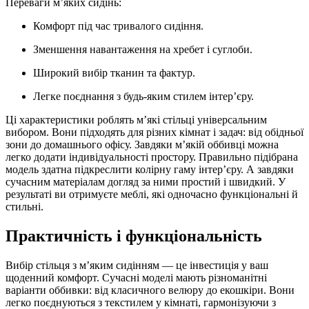
Переваги м’яких сидінь:
Комфорт під час тривалого сидіння.
Зменшення навантаження на хребет і суглоби.
Широкий вибір тканин та фактур.
Легке поєднання з будь-яким стилем інтер’єру.
Ці характеристики роблять м’які стільці універсальним
вибором. Вони підходять для різних кімнат і задач: від обідньої
зони до домашнього офісу. Завдяки м’якій оббивці можна
легко додати індивідуальності простору. Правильно підібрана
модель здатна підкреслити колірну гаму інтер’єру. А завдяки
сучасним матеріалам догляд за ними простий і швидкий. У
результаті ви отримуєте меблі, які одночасно функціональні й
стильні.
Практичність і функціональність
Вибір стільця з м’яким сидінням — це інвестиція у ваш
щоденний комфорт. Сучасні моделі мають різноманітні
варіанти оббивки: від класичного велюру до екошкіри. Вони
легко поєднуються з текстилем у кімнаті, гармонізуючи з