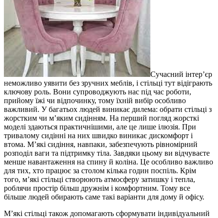
Сучасний інтер’єр
неможливо уявити без зручних меблів, і стільці тут відіграють
ключову роль. Вони супроводжують нас під час роботи,
прийому їжі чи відпочинку, тому їхній вибір особливо
важливий. У багатьох людей виникає дилема: обрати стільці з
жорстким чи м’яким сидінням. На перший погляд жорсткі
моделі здаються практичнішими, але це лише ілюзія. При
тривалому сидінні на них швидко виникає дискомфорт і
втома. М’які сидіння, навпаки, забезпечують рівномірний
розподіл ваги та підтримку тіла. Завдяки цьому ви відчуваєте
менше навантаження на спину й коліна. Це особливо важливо
для тих, хто працює за столом кілька годин поспіль. Крім
того, м’які стільці створюють атмосферу затишку і тепла,
роблячи простір більш дружнім і комфортним. Тому все
більше людей обирають саме такі варіанти для дому й офісу.
М’які стільці також допомагають сформувати індивідуальний