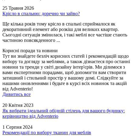
25 Травня 2026
Крісло в спальню: доречно чи зайво?
Ще кілька років тому крісло в спальні сприймалося як
декоративний елемент або розкіш для великих квартир.
Сьогодні ситуація змінилася, і такі меблі все частіше стають
частиною повсякденного ...
Корисні поради та новини
Тут ви знайдете безліч корисних статей і рекомендацій щодо
вибору та догляду за меблями, а також дізнаєтеся про останні
новини та тренди у світі дизайну інтер'єрів. Ми ділимося з
вами експертними порадами, щоб допомогти вам створити
затишний і стильний простір у вашому домі. Слідкуйте за
нашими оновленнями і будьте в курсі всіх новинок та акцій
від Adventerio!
Дивитись все
20 Квітня 2023
Як вибрати ідеальний обідній стілець для вашого будинку:
керівництво від Adventerio
1 Серпня 2024
Рекомендації по вибору тканин для меблів