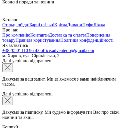
Корисні поради та новини
Каталог
Стільці обідні
Барні стільці
Крісла
Дивани
Пуфи
Ліжка
Про нас
Про компанію
Контакти
Доставка та оплата
Повернення
товару
Правила користування
Політика конфіденційності
Як зв'язатись
+38 (050) 110 96 43
office.adventerio@gmail.com
м. Харків, вул. Сіриківська, 2
Дані успішно відправлені
Дякуємо за ваш запит. Ми зв'яжемося з вами найближчим
часом.
Дані успішно відправлені
Дакуємо за підписку. Ми будемо інформувати Вас про свіжі
новини та акції.
Кошик
0