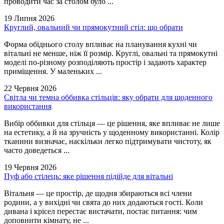
проводити час за столом було ...
19 Липня 2026
Круглий, овальний чи прямокутний стіл: що обрати
Форма обіднього столу впливає на планування кухні чи
вітальні не менше, ніж її розмір. Круглі, овальні та прямокутні
моделі по-різному розподіляють простір і задають характер
приміщення. У маленьких ...
22 Червня 2026
Світла чи темна оббивка стільців: яку обрати для щоденного
використання
Вибір оббивки для стільця — це рішення, яке впливає не лише
на естетику, а й на зручність у щоденному використанні. Колір
тканини визначає, наскільки легко підтримувати чистоту, як
часто доведеться ...
19 Червня 2026
Пуф або стілець: яке рішення підійде для вітальні
Вітальня — це простір, де щодня збираються всі члени
родини, а у вихідні чи свята до них додаються гості. Коли
дивана і крісел перестає вистачати, постає питання: чим
доповнити кімнату, не ...