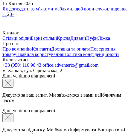
15 Квітня 2025
Як доглядати за м’якими меблями, щоб вони служили довше
«
1
2
3
»
Каталог
Стільці обідні
Барні стільці
Крісла
Дивани
Пуфи
Ліжка
Про нас
Про компанію
Контакти
Доставка та оплата
Повернення
товару
Правила користування
Політика конфіденційності
Як зв'язатись
+38 (050) 110 96 43
office.adventerio@gmail.com
м. Харків, вул. Сіриківська, 2
Дані успішно відправлені
Дякуємо за ваш запит. Ми зв'яжемося з вами найближчим
часом.
Дані успішно відправлені
Дакуємо за підписку. Ми будемо інформувати Вас про свіжі