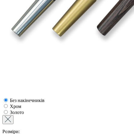
Без накінечників
Хром
Золото
Розміри: