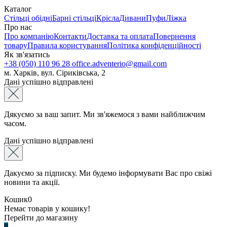
Каталог
Стільці обідні
Барні стільці
Крісла
Дивани
Пуфи
Ліжка
Про нас
Про компанію
Контакти
Доставка та оплата
Повернення
товару
Правила користування
Політика конфіденційності
Як зв'язатись
+38 (050) 110 96 28
office.adventerio@gmail.com
м. Харків, вул. Сіриківська, 2
Дані успішно відправлені
Дякуємо за ваш запит. Ми зв'яжемося з вами найближчим
часом.
Дані успішно відправлені
Дакуємо за підписку. Ми будемо інформувати Вас про свіжі
новини та акції.
Кошик
0
Немає товарів у кошику!
Перейти до магазину
0