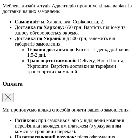
Меблева дизайн-студія Адвентеріо пропонує кілька варіантів
доставки ваших замовлень:
Самовивіз:
м. Харків, вул. Серіковська, 2.
Доставка по Харкову:
650 грн. Вартість підйому та
заносу обговорюється окремо.
Доставка по Україні:
від 500 грн, залежить від
габаритів замовлення.
Терміни доставки:
до Києва – 1 день, до Львова –
1,5-2 дні.
Транспортні компанії:
Delivery, Нова Пошта,
Укрпошта. Вартість доставки за тарифами
транспортних компаній.
Оплата
Ми пропонуємо кілька способів оплати вашого замовлення:
Готівкою:
при самовивозі або у відділенні компанії-
перевізника накладеним платежем (з урахуванням
комісії за грошовий переказ).
На розрахунковий рахунок:
після оформлення