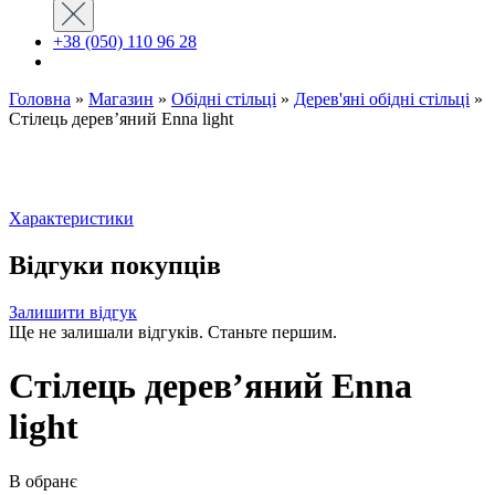
+38 (050) 110 96 28
Головна
»
Магазин
»
Обідні стільці
»
Дерев'яні обідні стільці
»
Стілець дерев’яний Enna light
Характеристики
Відгуки покупців
Залишити відгук
Ще не залишали відгуків. Станьте першим.
Стілець дерев’яний Enna
light
В обранє