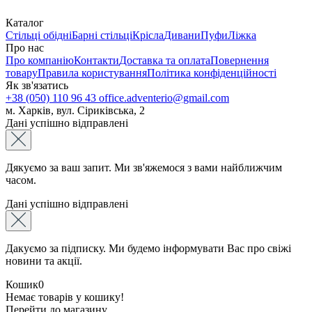
Каталог
Стільці обідні
Барні стільці
Крісла
Дивани
Пуфи
Ліжка
Про нас
Про компанію
Контакти
Доставка та оплата
Повернення
товару
Правила користування
Політика конфіденційності
Як зв'язатись
+38 (050) 110 96 43
office.adventerio@gmail.com
м. Харків, вул. Сіриківська, 2
Дані успішно відправлені
Дякуємо за ваш запит. Ми зв'яжемося з вами найближчим
часом.
Дані успішно відправлені
Дакуємо за підписку. Ми будемо інформувати Вас про свіжі
новини та акції.
Кошик
0
Немає товарів у кошику!
Перейти до магазину