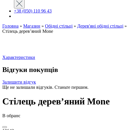
+38 (050) 110 96 43
Головна
»
Магазин
»
Обідні стільці
»
Дерев'яні обідні стільці
»
Стілець дерев’яний Mone
Характеристики
Відгуки покупців
Залишити відгук
Ще не залишали відгуків. Станьте першим.
Стілець дерев’яний Mone
В обранє