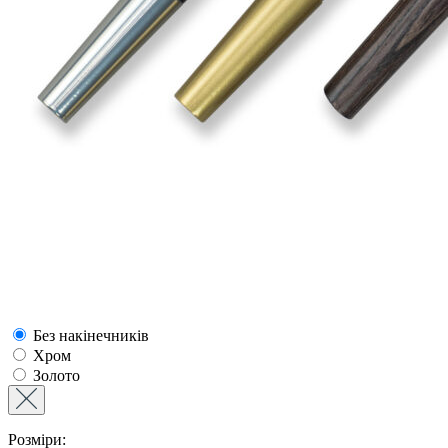
Без накінечників
Хром
Золото
Розміри: