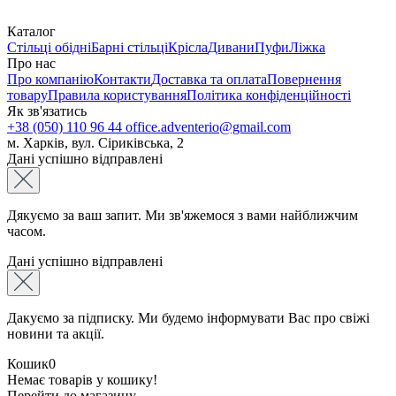
Каталог
Стільці обідні
Барні стільці
Крісла
Дивани
Пуфи
Ліжка
Про нас
Про компанію
Контакти
Доставка та оплата
Повернення
товару
Правила користування
Політика конфіденційності
Як зв'язатись
+38 (050) 110 96 44
office.adventerio@gmail.com
м. Харків, вул. Сіриківська, 2
Дані успішно відправлені
Дякуємо за ваш запит. Ми зв'яжемося з вами найближчим
часом.
Дані успішно відправлені
Дакуємо за підписку. Ми будемо інформувати Вас про свіжі
новини та акції.
Кошик
0
Немає товарів у кошику!
Перейти до магазину