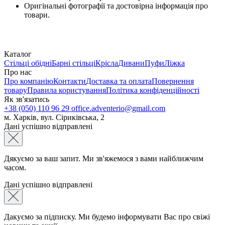
Оригінальні фотографії та достовірна інформація про
товари.
Каталог
Стільці обідні
Барні стільці
Крісла
Дивани
Пуфи
Ліжка
Про нас
Про компанію
Контакти
Доставка та оплата
Повернення
товару
Правила користування
Політика конфіденційності
Як зв'язатись
+38 (050) 110 96 29
office.adventerio@gmail.com
м. Харків, вул. Сіриківська, 2
Дані успішно відправлені
Дякуємо за ваш запит. Ми зв'яжемося з вами найближчим
часом.
Дані успішно відправлені
Дакуємо за підписку. Ми будемо інформувати Вас про свіжі