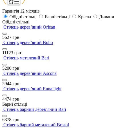
Гарантія 12 місяців
Обідні стільці
Барні стільці
Крісла
Дивани
Обідні стільці
Стілець дерев’яний Orlean
5627
грн.
Стілець дерев’яний Boho
11123
грн.
Стілець металевий Bari
5200
грн.
Стілець дерев’яний Ascona
5944
грн.
Стілець дерев’яний Enna light
4474
грн.
Барні стільці
Стілець барний дерев’яний Bari
6378
грн.
Стілець барний металевий Bristol