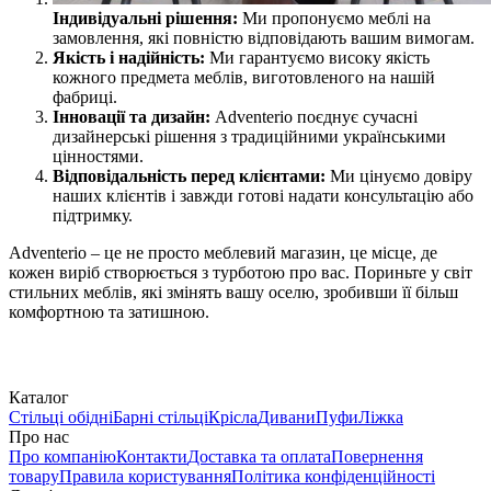
Індивідуальні рішення:
Ми пропонуємо меблі на
замовлення, які повністю відповідають вашим вимогам.
Якість і надійність:
Ми гарантуємо високу якість
кожного предмета меблів, виготовленого на нашій
фабриці.
Інновації та дизайн:
Adventerio поєднує сучасні
дизайнерські рішення з традиційними українськими
цінностями.
Відповідальність перед клієнтами:
Ми цінуємо довіру
наших клієнтів і завжди готові надати консультацію або
підтримку.
Adventerio – це не просто меблевий магазин, це місце, де
кожен виріб створюється з турботою про вас. Пориньте у світ
стильних меблів, які змінять вашу оселю, зробивши її більш
комфортною та затишною.
Каталог
Стільці обідні
Барні стільці
Крісла
Дивани
Пуфи
Ліжка
Про нас
Про компанію
Контакти
Доставка та оплата
Повернення
товару
Правила користування
Політика конфіденційності